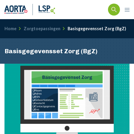
Kruimelpad
Home
Zorgtoepassingen
Basisgegevensset Zorg (BgZ)
Basisgegevensset Zorg (BgZ)