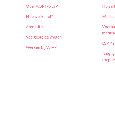
Over AORTA-LSP
Huisar
Hoe werkt het?
Medica
Aansluiten
Vooraa
medica
Veelgestelde vragen
LSP Ke
Werken bij
VZVZ
Jeugdg
toepas
Opvrag
& SEH
Spoedv
Basisg
Basisg