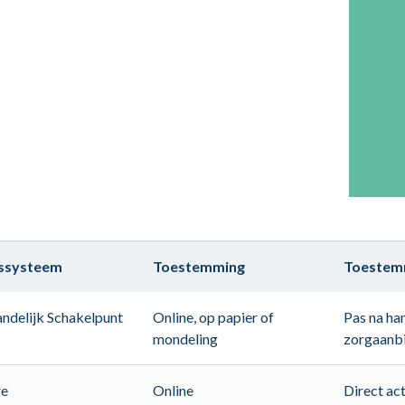
gssysteem
Toestemming
Toestemm
andelijk Schakelpunt
Online, op papier of
Pas na ha
mondeling
zorgaanb
re
Online
Direct ac