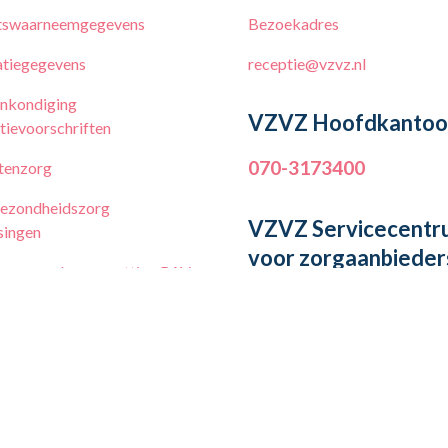
tswaarneemgegevens
Bezoekadres
tiegegevens
receptie@vzvz.nl
nkondiging
VZVZ Hoofdkantoo
tievoorschriften
070-3173400
tenzorg
ezondheidszorg
VZVZ Servicecentr
singen
voor zorgaanbieder
en spoedsamenvatting RAV
070-3173492
erwijzing van HAP naar SEH
egevensset Zorg (BgZ)
egevens GGZ (BgGGZ)