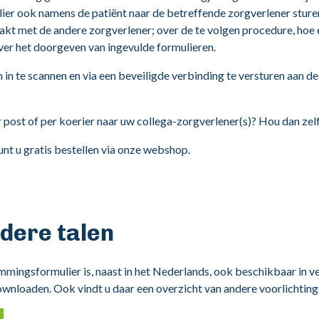
r ook namens de patiënt naar de betreffende zorgverlener sturen.
t met de andere zorgverlener; over de te volgen procedure, hoe e
er het doorgeven van ingevulde formulieren.
 in te scannen en via een beveiligde verbinding te versturen aan d
 post of per koerier naar uw collega-zorgverlener(s)? Hou dan zelf
nt u gratis bestellen via onze webshop.
ndere talen
mmingsformulier is, naast in het Nederlands, ook beschikbaar in ve
 downloaden. Ook vindt u daar een overzicht van andere voorlichtin