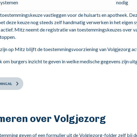
ssystemen
nodig
 toestemmingskeuze vastleggen voor de huisarts en apotheek. De
t deze keuze nog steeds zelf handmatig verwerken in het eigen sy
actief. Mitz neemt de registratie van toestemmingskeuzes over va
stoppen.
 zijn op Mitz blijft de toestemmingsvoorziening van Volgjezorg act
k om burgers inzicht te geven in welke medische gegevens zijn uitg
ING.NL
rmeren over Volgjezorg
temming geven of een formulier uit de Volgjezorg-folder zelf bij d