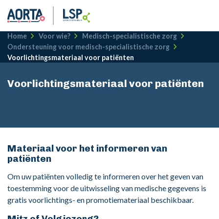
Kruimelpad
Home
Voor wie?
Medisch-specialistische zorg
Ondersteuning voor medisch-specialistische zorg
Voorlichtingsmateriaal voor patiënten
Voorlichtingsmateriaal voor patiënten
Materiaal voor het informeren van
patiënten
Om uw patiënten volledig te informeren over het geven van
toestemming voor de uitwisseling van medische gegevens is
gratis voorlichtings- en promotiemateriaal beschikbaar.
Mitz of Volgjezorg?