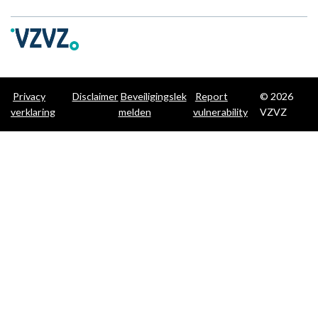
Privacy
Disclaimer
Beveiligingslek
Report
© 2026
verklaring
melden
vulnerability
VZVZ