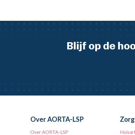
Blijf op de h
Over AORTA-LSP
Zorg
Over AORTA-LSP
Huisar