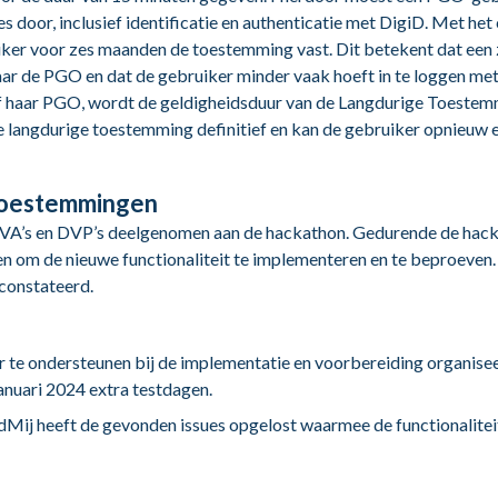
 door, inclusief identificatie en authenticatie met DigiD. Met het
er voor zes maanden de toestemming vast. Dit betekent dat een 
ar de PGO en dat de gebruiker minder vaak hoeft in te loggen met
of haar PGO, wordt de geldigheidsduur van de Langdurige Toestemm
de langdurige toestemming definitief en kan de gebruiker opnieuw
Toestemmingen
e DVA’s en DVP’s deelgenomen aan de hackathon. Gedurende de hac
n om de nieuwe functionaliteit te implementeren en te beproeven. U
constateerd.
e ondersteunen bij de implementatie en voorbereiding organise
nuari 2024 extra testdagen.
ij heeft de gevonden issues opgelost waarmee de functionalite