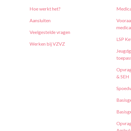
Hoe werkt het?
Medica
Aansluiten
Vooraa
medica
Veelgestelde vragen
LSP Ke
Werken bij
VZVZ
Jeugdg
toepas
Opvrag
& SEH
Spoedv
Basisg
Basisg
Opvrag
Ambula