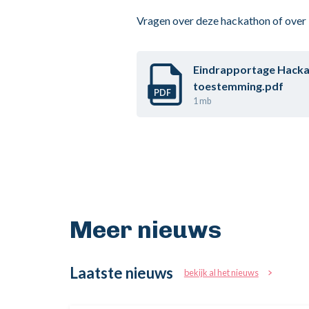
Vragen over deze hackathon of over
Eindrapportage Hacka
toestemming.pdf
PDF
1 mb
Meer nieuws
Laatste nieuws
bekijk al het nieuws