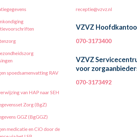
tiegegevens
receptie@vzvz.nl
nkondiging
VZVZ Hoofdkantoo
tievoorschriften
070-3173400
tenzorg
ezondheidszorg
VZVZ Servicecentr
singen
voor zorgaanbieder
en spoedsamenvatting RAV
070-3173492
erwijzing van HAP naar SEH
egevensset Zorg (BgZ)
egevens GGZ (BgGGZ)
en medicatie en CiO door de
nce via het LSP