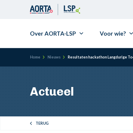
Over AORTA-LSP
Voor wie?
Kruimelpad
Home
Nieuws
Resultaten hackathon Langdurige T
Actueel
TERUG