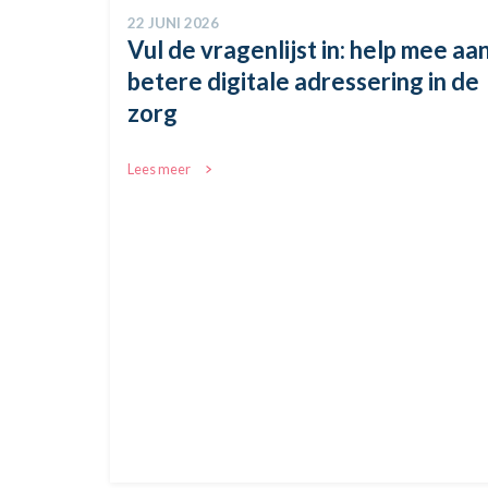
28 MEI 2026
mee aan
ZORG-AB: meer dan een lijst met
 in de
adressen
Lees meer