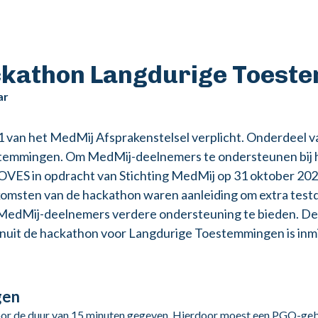
ckathon Langdurige Toest
ar
2.1 van het MedMij Afsprakenstelsel verplicht. Onderdeel v
estemmingen. Om MedMij-deelnemers te ondersteunen bij 
ROVES in opdracht van Stichting MedMij op 31 oktober 20
itkomsten van de hackathon waren aanleiding om extra tes
 MedMij-deelnemers verdere ondersteuning te bieden. De
anuit de hackathon voor Langdurige Toestemmingen is inmi
gen
 de duur van 15 minuten gegeven. Hierdoor moest een PGO-gebru