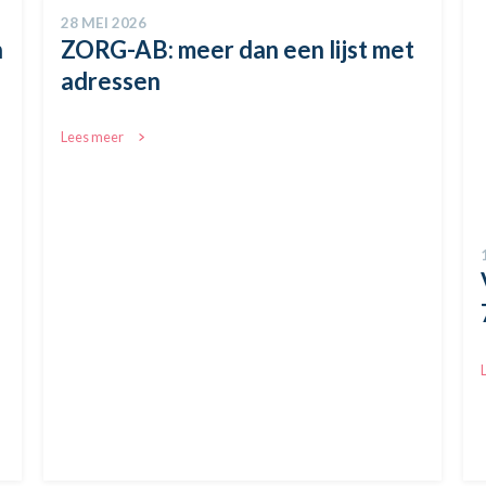
Afbeelding
12 MEI 2026
VZVZ behaalt vernieuwd NEN
7510-1:2024 certificaat
Lees meer