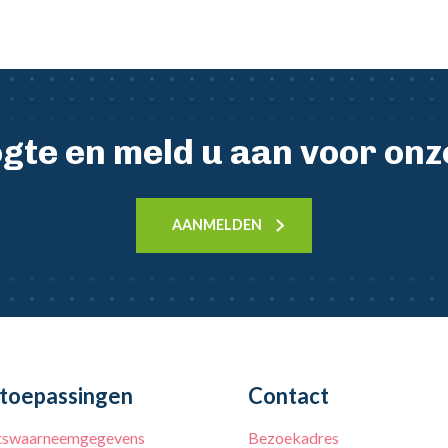
oogte en meld u aan voor on
AANMELDEN
toepassingen
Contact
tswaarneemgegevens
Bezoekadres