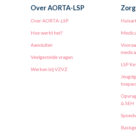
Over AORTA-LSP
Zorg
Over AORTA-LSP
Huisar
Hoe werkt het?
Medica
Aansluiten
Vooraa
medica
Veelgestelde vragen
LSP Ke
Werken bij
VZVZ
Jeugdg
toepas
Opvrag
& SEH
Spoedv
Basisg