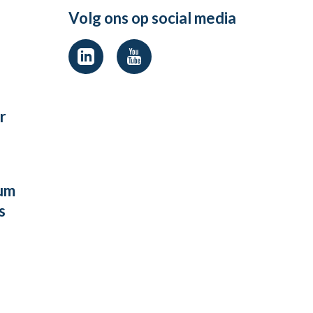
Volg ons op social media
r
um
s