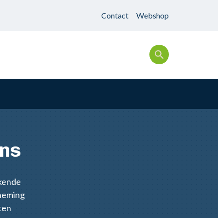
Contact
Webshop
ns
kende
rneming
ten