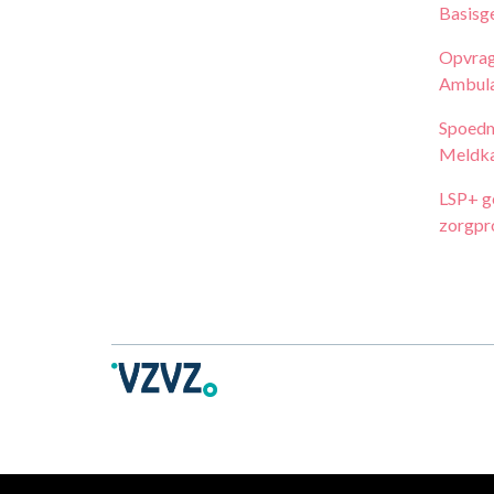
Basisg
Opvrag
Ambula
Spoedm
Meldk
LSP+ g
zorgpr