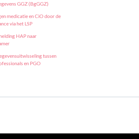
egevens GGZ (BgGGZ)
en medicatie en CiO door de
nce via het LSP
elding HAP naar
amer
egevensuitwisseling tussen
ofessionals en PGO