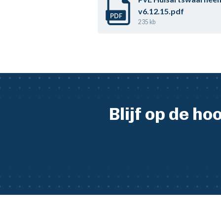
v6.12.15.pdf
PDF
235 kb
Blijf op de h