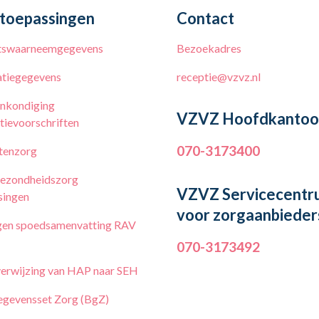
toepassingen
Contact
tswaarneemgegevens
Bezoekadres
tiegegevens
receptie@vzvz.nl
nkondiging
VZVZ Hoofdkantoo
tievoorschriften
070-3173400
tenzorg
ezondheidszorg
VZVZ Servicecentr
singen
voor zorgaanbieder
en spoedsamenvatting RAV
070-3173492
erwijzing van HAP naar SEH
egevensset Zorg (BgZ)