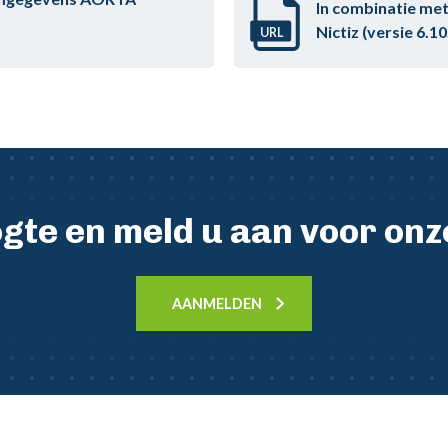
In combinatie met
Nictiz (versie
6.10
URL
oogte en meld u aan voor on
AANMELDEN