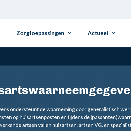
Zorgtoepassingen
Actueel
isartswaarneemgegeve
ns ondersteunt de waarneming door generalistisch wer
ensten op huisartsenposten en tijdens de (passanten)waa
 werkende artsen vallen huisartsen, artsen VG, en specialis