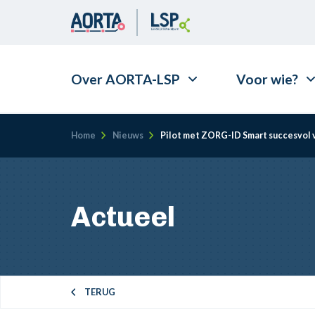
Over AORTA-LSP
Voor wie?
Kruimelpad
Home
Nieuws
Pilot met ZORG-ID Smart succesvol v
Actueel
TERUG