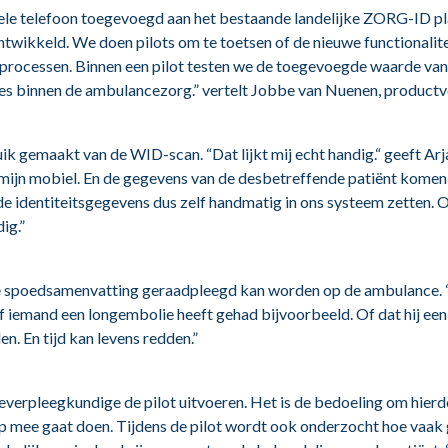
iele telefoon toegevoegd aan het bestaande landelijke ZORG-ID
ntwikkeld. We doen pilots om te toetsen of de nieuwe functionalit
processen. Binnen een pilot testen we de toegevoegde waarde va
ces binnen de ambulancezorg.” vertelt Jobbe van Nuenen, product
gemaakt van de WID-scan. “Dat lijkt mij echt handig.“ geeft Arja
 mijn mobiel. En de gegevens van de desbetreffende patiënt komen 
e identiteitsgegevens dus zelf handmatig in ons systeem zetten. O
ig.”
e spoedsamenvatting geraadpleegd kan worden op de ambulance. “D
of iemand een longembolie heeft gehad bijvoorbeeld. Of dat hij ee
en. En tijd kan levens redden.”
everpleegkundige de pilot uitvoeren. Het is de bedoeling om hier
p mee gaat doen. Tijdens de pilot wordt ook onderzocht hoe vaa