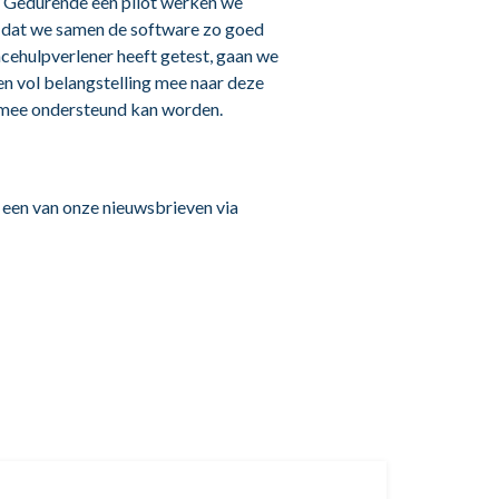
 “Gedurende een pilot werken we
is dat we samen de software zo goed
cehulpverlener heeft getest, gaan we
en vol belangstelling mee naar deze
iermee ondersteund kan worden.
or een van onze nieuwsbrieven via