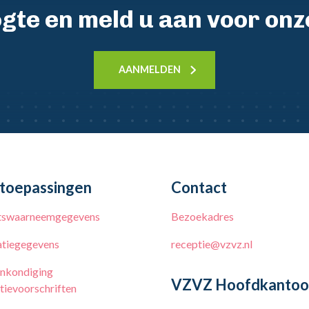
oogte en meld u aan voor on
AANMELDEN
toepassingen
Contact
tswaarneemgegevens
Bezoekadres
tiegegevens
receptie@vzvz.nl
nkondiging
VZVZ Hoofdkantoo
tievoorschriften