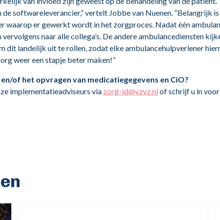
elijk van invloed zijn geweest op de behandeling van de patiënt.
 de softwareleverancier,” vertelt Jobbe van Nuenen. “Belangrijk 
nier waarop er gewerkt wordt in het zorgproces. Nadat één ambulan
n vervolgens naar alle collega’s. De andere ambulancediensten kijk
om dit landelijk uit te rollen, zodat elke ambulancehulpverlener h
zorg weer een stapje beter maken!”
en/of het opvragen van medicatiegegevens en CiO?
ze implementatieadviseurs via
zorg-id@vzvz.nl
of schrijf u in vo
len