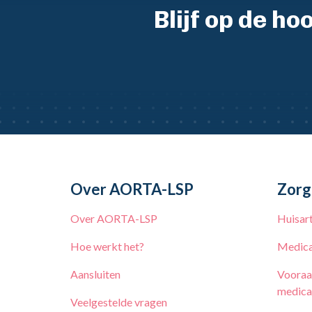
Blijf op de h
Over AORTA-LSP
Zorg
Over AORTA-LSP
Huisar
Hoe werkt het?
Medica
Aansluiten
Vooraa
medica
Veelgestelde vragen