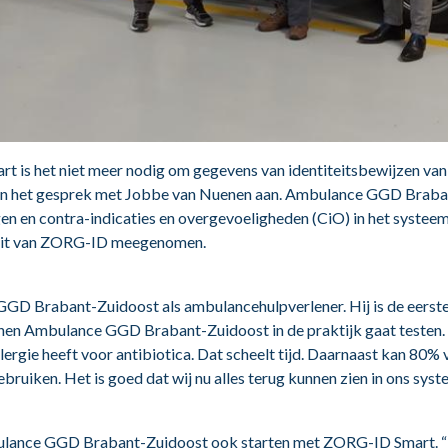
is het niet meer nodig om gegevens van identiteitsbewijzen van 
 in het gesprek met Jobbe van Nuenen aan. Ambulance GGD Brabant
n en contra-indicaties en overgevoeligheden (CiO) in het systeem
iteit van ZORG-ID meegenomen.
GGD Brabant-Zuidoost als ambulancehulpverlener. Hij is de eerst
nen
Ambulance GGD Brabant-Zuidoost in de praktijk gaat testen. “H
lergie heeft voor antibiotica. Dat scheelt tijd. Daarnaast kan 80% 
bruiken. Het is goed dat wij nu alles terug kunnen zien in ons syst
bulance GGD Brabant-Zuidoost ook starten met ZORG-ID Smart.